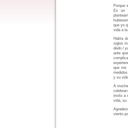
Porque e
Es un p
planteam
hubiesen
que yo q
vida a l
Había da
siglos m
dedo / y
ante qui
complica
experien
que me p
medidos 
y su vid
A muchas
celebran
invito a
vida, su
Agradezc
viento po