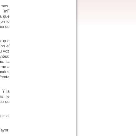
smos.
 “mi”
a que
con lo
nió su
os que
on el
su voz
ntea:
o: la
arme a
andes
frente
. Y la
s, le
que su
oz al
Mayor