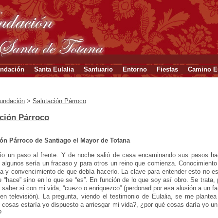
ndación
Santa Eulalia
Santuario
Entorno
Fiestas
Camino Eu
undación
>
Salutación Párroco
ción Párroco
ión Párroco de Santiago el Mayor de Totana
dio un paso al frente. Y de noche salió de casa encaminando sus pasos ha
 algunos sería un fracaso y para otros un reino que comienza. Conocimiento
a y convencimiento de que debía hacerlo. La clave para entender esto no e
e “hace” sino en lo que se “es”. En función de lo que soy así obro. Se trata, 
e saber si con mi vida, “cuezo o enriquezco” (perdonad por esa alusión a un 
en televisión). La pregunta, viendo el testimonio de Eulalia, se me plantea
 cosas estaría yo dispuesto a arriesgar mi vida?, ¿por qué cosas daría yo u
?