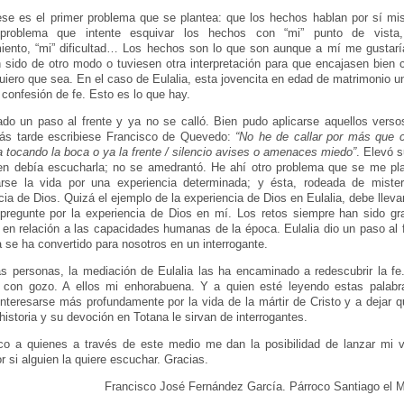
se es el primer problema que se plantea: que los hechos hablan por sí mi
roblema que intente esquivar los hechos con “mi” punto de vista,
iento, “mi” dificultad… Los hechos son lo que son aunque a mí me gustarí
 sido de otro modo o tuviesen otra interpretación para que encajasen bien 
uiero que sea. En el caso de Eulalia, esta jovencita en edad de matrimonio u
a confesión de fe. Esto es lo que hay.
do un paso al frente y ya no se calló. Bien pudo aplicarse aquellos vers
ás tarde escribiese Francisco de Quevedo:
“No he de callar por más que c
a tocando la boca o ya la frente / silencio avises o amenaces miedo”
. Elevó 
en debía escucharla; no se amedrantó. He ahí otro problema que se me pla
rse la vida por una experiencia determinada; y ésta, rodeada de misteri
cia de Dios. Quizá el ejemplo de la experiencia de Dios en Eulalia, debe llev
regunte por la experiencia de Dios en mí. Los retos siempre han sido gr
en relación a las capacidades humanas de la época. Eulalia dio un paso al 
a se ha convertido para nosotros en un interrogante.
 personas, la mediación de Eulalia las ha encaminado a redescubrir la fe
 con gozo. A ellos mi enhorabuena. Y a quien esté leyendo estas palabra
 interesarse más profundamente por la vida de la mártir de Cristo y a dejar 
 historia y su devoción en Totana le sirvan de interrogantes.
o a quienes a través de este medio me dan la posibilidad de lanzar mi v
r si alguien la quiere escuchar. Gracias.
Francisco José Fernández García. Párroco Santiago el 