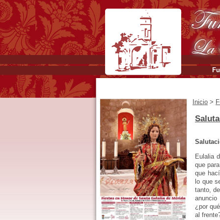
Fu
Inicio
>
F
Saluta
Salutac
Eulalia 
que para
que hací
lo que s
tanto, d
anuncio 
¿por qué
al frente