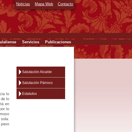
Noticias
Mapa Web
Contacto
laliense
Servicios
Publicaciones
Salutación Alcalde
Salutación Párroco
cia lo
Estatutos
 de lo
stá en
por lo
famoso
 sola:
n paso