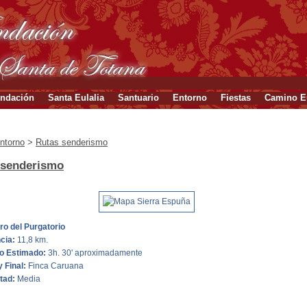
ndación
Santa Eulalia
Santuario
Entorno
Fiestas
Camino Eu
ntorno
>
Rutas senderismo
 senderismo
o del Purgatorio
ncia:
11,8 km.
o Estimado:
3h. 30' aproximadamente
y Final:
Finca Caruana
ltad:
Media