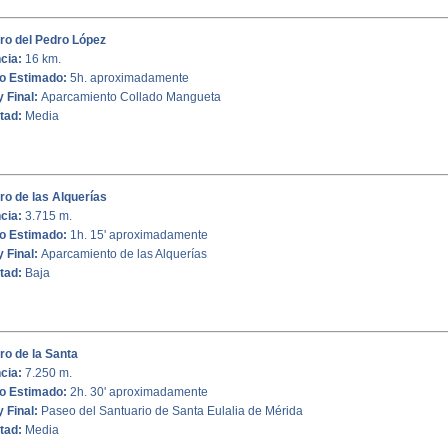
ro del Pedro López
ncia:
16 km.
o Estimado:
5h. aproximadamente
y Final:
Aparcamiento Collado Mangueta
ltad:
Media
o de las Alquerías
ncia:
3.715 m.
o Estimado:
1h. 15' aproximadamente
y Final:
Aparcamiento de las Alquerías
ltad:
Baja
o de la Santa
ncia:
7.250 m.
o Estimado:
2h. 30' aproximadamente
y Final:
Paseo del Santuario de Santa Eulalia de Mérida
ltad:
Media