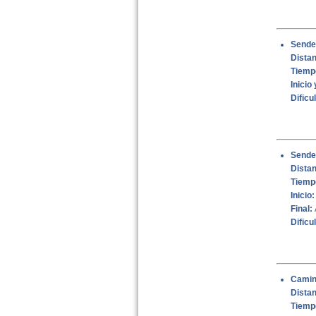
Sende
Dista
Tiemp
Inicio 
Dificu
Sender
Distan
Tiemp
Inicio:
Final:
Dificu
Camin
Distan
Tiemp