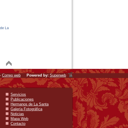
 de La
-
Correo web
Powered by:
Superweb
Servicios
Publicaciones
Hermanos de La Santa
Galería Fotográfica
Noticias
Mapa Web
Contacto