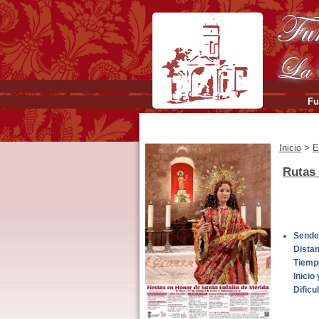
Fu
Inicio
>
E
Rutas
Sender
Dista
Tiemp
Inicio 
Dificu