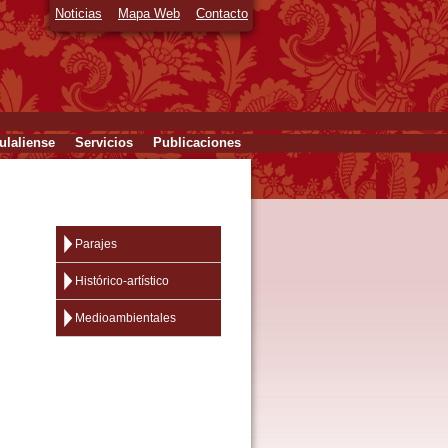
Noticias
Mapa Web
Contacto
laliense
Servicios
Publicaciones
Parajes
Histórico-artístico
Medioambientales