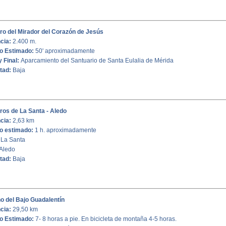
ro del Mirador del Corazón de Jesús
ncia:
2.400 m.
o Estimado:
50' aproximadamente
y Final:
Aparcamiento del Santuario de Santa Eulalia de Mérida
ltad:
Baja
os de La Santa - Aledo
cia:
2,63 km
o estimado:
1 h. aproximadamente
La Santa
Aledo
ltad:
Baja
o del Bajo Guadalentín
cia:
29,50 km
o Estimado:
7- 8 horas a pie. En bicicleta de montaña 4-5 horas.