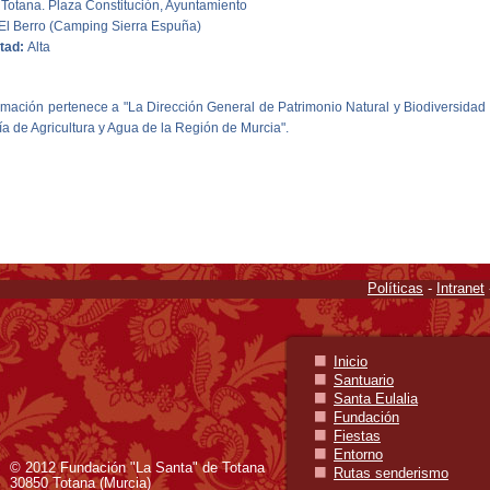
Totana. Plaza Constitución, Ayuntamiento
El Berro (Camping Sierra Espuña)
ltad:
Alta
rmación pertenece a "La Dirección General de Patrimonio Natural y Biodiversidad
a de Agricultura y Agua de la Región de Murcia".
Políticas
-
Intranet
Inicio
Santuario
Santa Eulalia
Fundación
Fiestas
Entorno
© 2012 Fundación "La Santa" de Totana
Rutas senderismo
30850 Totana (Murcia)