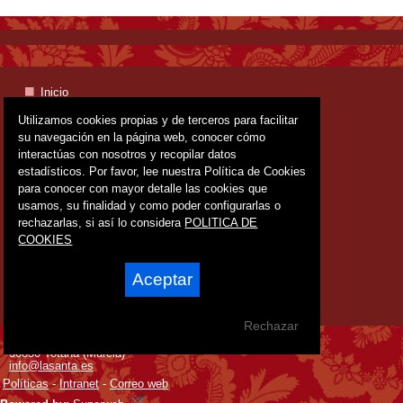
Inicio
Santuario
Utilizamos cookies propias y de terceros para facilitar
Santa Eulalia
su navegación en la página web, conocer cómo
Fundación
Fiestas
interactúas con nosotros y recopilar datos
Entorno
estadísticos. Por favor, lee nuestra Política de Cookies
Rutas senderismo
para conocer con mayor detalle las cookies que
usamos, su finalidad y como poder configurarlas o
Servicios
rechazarlas, si así lo considera
POLITICA DE
Publicaciones
COOKIES
Hermanos de La Santa
Galería Fotográfica
Aceptar
Noticias
Mapa Web
Contacto
Rechazar
© 2012 Fundación "La Santa" de Totana
30850 Totana (Murcia)
info@lasanta.es
Políticas
-
Intranet
-
Correo web